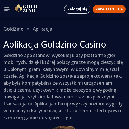
Zaloguj się
Zarejestruj się
GoldZino
»
Aplikacja
Aplikacja Goldzino Casino
Goldzino app stanowi wysokiej klasy platformę gier
mobilnych, dzięki której polscy gracze mogą cieszyć się
ulubionymi grami kasynowymi w dowolnym miejscu i
czasie. Aplikacja Goldzino została zaprojektowana tak,
aby była kompatybilna ze wszystkimi urządzeniami,
dzięki czemu użytkownik może cieszyć się wygodną
nawigacją, szybkim ładowaniem oraz bezpiecznymi
transakcjami. Aplikacja oferuje wyższy poziom wygody
w mobilnym kasynie dzięki intuicyjnemu interfejsowi i
szerokiej gamie dostępnych gier.