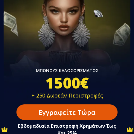
ΜΠΌΝΟΥΣ ΚΑΛΩΣΟΡΊΣΜΑΤΟΣ
1500€
+ 250 Δωρεάν Περιστροφές
Εγγραφείτε Τώρα
Εβδομαδιαία Επιστροφή Χρημάτων Έως
Και 25%