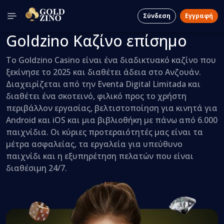
Σύνδεση
Εγγραφή
Goldzino Καζίνο επίσημο
Το Goldzino Casino είναι ένα διαδικτυακό καζίνο που
ξεκίνησε το 2025 και διαθέτει άδεια στο Ανζουάν.
Διαχειρίζεται από την Eventa Digital Limitada και
διαθέτει ένα σκοτεινό, φιλικό προς το χρήστη
περιβάλλον εργασίας, βελτιστοποίηση για κινητά για
Android και iOS και μια βιβλιοθήκη με πάνω από 6.000
παιχνίδια. Οι κύριες προτεραιότητές μας είναι τα
μέτρα ασφαλείας, τα εργαλεία για υπεύθυνο
παιχνίδι και η εξυπηρέτηση πελατών που είναι
διαθέσιμη 24/7.