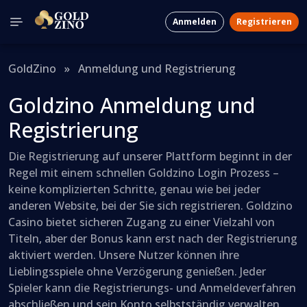
Anmelden
Registrieren
GoldZino
»
Anmeldung und Registrierung
Goldzino Anmeldung und
Registrierung
Die Registrierung auf unserer Plattform beginnt in der
Regel mit einem schnellen Goldzino Login Prozess –
keine komplizierten Schritte, genau wie bei jeder
anderen Website, bei der Sie sich registrieren. Goldzino
Casino bietet sicheren Zugang zu einer Vielzahl von
Titeln, aber der Bonus kann erst nach der Registrierung
aktiviert werden. Unsere Nutzer können ihre
Lieblingsspiele ohne Verzögerung genießen. Jeder
Spieler kann die Registrierungs- und Anmeldeverfahren
abschließen und sein Konto selbstständig verwalten.